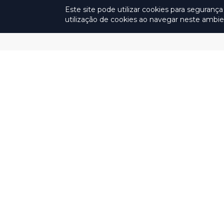
Este site pode utilizar cookies para seguran
utilização de cookies ao navegar neste amb
Institucional
Sessões
Fiscalizaç
Plenárias
Colegiado
Relatórios anu
fiscalização
Ao Vivo
História
Pauta
Missão, Visão e Valores
Ata
Relatorias
Notas Taquigráficas
Organograma
Sustentação Oral
Competências
Acompanhe as Sessões
Legislação
Jurisprudência
Planejamento
Estratégico
Proteção de Dados
ISO 9001