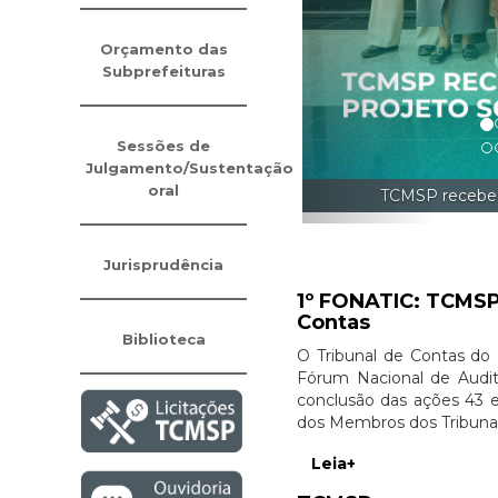
Orçamento das
Subprefeituras
Sessões de
Julgamento/Sustentação
oral
TCMSP recebe alunos da FGV que participam de projeto sobre 
Jurisprudência
1º FONATIC: TCMSP
Contas
Biblioteca
O Tribunal de Contas do
Fórum Nacional de Audit
conclusão das ações 43 e 
dos Membros dos Tribunais
Leia+