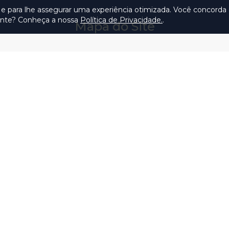
ça e para lhe assegurar uma experiência otimizada. Você concord
iente? Conheça a nossa
Política de Privacidade.
.
Mapa do Site
ão
Serviços
Transparência
Visit
ais de
Carta de Serviços ao
Licitações TCMSP
Agende
Usuário
Acesso à Informação
Consulta Processos
Solicitação de dados
Prazos Processuais
Contrato e Afins
Protocolo Eletrônico
Execução
Cartório
Orçamentária e
Financeira
Emissão de Certidões /
Atestados
Servidores
Ofícios e Intimações
Multas e
Procedimentos
Ouvidoria