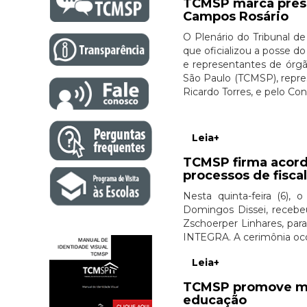
TCMSP marca prese
Campos Rosário
O Plenário do Tribunal de
que oficializou a posse d
e representantes de órgã
São Paulo (TCMSP), repre
Ricardo Torres, e pelo Co
Leia+
TCMSP firma acord
processos de fisca
Nesta quinta-feira (6),
Domingos Dissei, recebe
Zschoerper Linhares, par
INTEGRA. A cerimônia oco
Leia+
TCMSP promove mes
educação