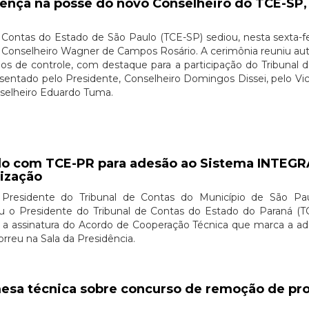
nça na posse do novo Conselheiro do TCE-SP
 Contas do Estado de São Paulo (TCE-SP) sediou, nesta sexta-fei
o Conselheiro Wagner de Campos Rosário. A cerimônia reuniu au
os de controle, com destaque para a participação do Tribunal 
sentado pelo Presidente, Conselheiro Domingos Dissei, pelo Vic
nselheiro Eduardo Tuma.
o com TCE-PR para adesão ao Sistema INTEGR
lização
 o Presidente do Tribunal de Contas do Município de São Pa
u o Presidente do Tribunal de Contas do Estado do Paraná (TC
a a assinatura do Acordo de Cooperação Técnica que marca a a
rreu na Sala da Presidência.
a técnica sobre concurso de remoção de prof