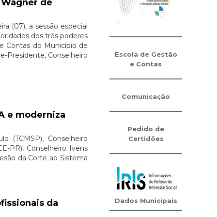
, Wagner de
ra (07), a sessão especial
toridades dos três poderes
de Contas do Município de
Escola de Gestão
e-Presidente, Conselheiro
e Contas
Comunicação
A e moderniza
Pedido de
ulo (TCMSP), Conselheiro
Certidões
E-PR), Conselheiro Ivens
desão da Corte ao Sistema
Dados Municipais
issionais da