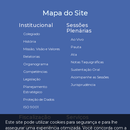
Mapa do Site
Institucional
Sessões
Plenárias
Colegiado
Ao Vivo
História
Pauta
Missão, Visão e Valores
Ata
Relatorias
Notas Taquigráficas
Organograma
Sustentação Oral
Competências
Acompanhe as Sessões
Legislação
Jurisprudência
Planejamento
Estratégico
Proteção de Dados
ISO 9001
Fiscalização
Serviços
Este site pode utilizar cookies para segurança e para lhe
Relatórios anuais de
Carta de Serviços ao
assegurar uma experiência otimizada. Você concorda com a