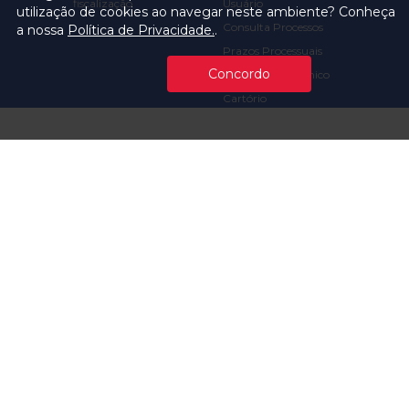
fiscalização
Usuário
utilização de cookies ao navegar neste ambiente? Conheça
Consulta Processos
a nossa
Política de Privacidade.
.
Prazos Processuais
Concordo
Protocolo Eletrônico
Cartório
Emissão de Certidões /
Atestados
Ofícios e Intimações
Multas e
Procedimentos
Ouvidoria
Transparência
Visite o TCMSP
Licitações TCMSP
Agende sua Visita
Acesso à Informação
Solicitação de dados
Contrato e Afins
Execução
Orçamentária e