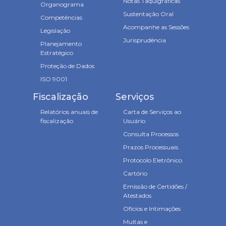
Notas Taquigráficas
Organograma
Sustentação Oral
Competências
Acompanhe as Sessões
Legislação
Jurisprudência
Planejamento
Estratégico
Proteção de Dados
ISO 9001
Fiscalização
Serviços
Relatórios anuais de
Carta de Serviços ao
fiscalização
Usuário
Consulta Processos
Prazos Processuais
Protocolo Eletrônico
Cartório
Emissão de Certidões /
Atestados
Ofícios e Intimações
Multas e