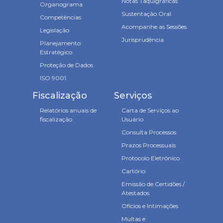
Notas Taquigráficas
Organograma
Sustentação Oral
Competências
Acompanhe as Sessões
Legislação
Jurisprudência
Planejamento
Estratégico
Proteção de Dados
ISO 9001
Fiscalização
Serviços
Relatórios anuais de
Carta de Serviços ao
fiscalização
Usuário
Consulta Processos
Prazos Processuais
Protocolo Eletrônico
Cartório
Emissão de Certidões /
Atestados
Ofícios e Intimações
Multas e